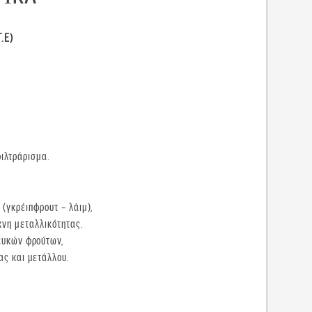
.Ε)
φιλτράρισμα.
(γκρέιπφρουτ – λάιμ),
χνη μεταλλικότητας.
ευκών φρούτων,
ας και μετάλλου.